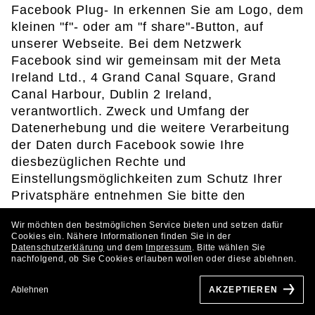
Facebook Plug- In erkennen Sie am Logo, dem
kleinen "f"- oder am "f share"-Button, auf
unserer Webseite. Bei dem Netzwerk
Facebook sind wir gemeinsam mit der Meta
Ireland Ltd., 4 Grand Canal Square, Grand
Canal Harbour, Dublin 2 Ireland,
verantwortlich. Zweck und Umfang der
Datenerhebung und die weitere Verarbeitung
der Daten durch Facebook sowie Ihre
diesbezüglichen Rechte und
Einstellungsmöglichkeiten zum Schutz Ihrer
Privatsphäre entnehmen Sie bitte den
Datenschutzhinweisen von Facebook.
https://d
Wir möchten den bestmöglichen Service bieten und setzen dafür
e-de.facebook.com/policy.php
Cookies ein. Nähere Informationen finden Sie in der
Datenschutzerklärung
und dem
Impressum
. Bitte wählen Sie
nachfolgend, ob Sie Cookies erlauben wollen oder diese ablehnen.
Twitter
Ablehnen
AKZEPTIEREN
Auf unserer Webseite finden Sie auch das